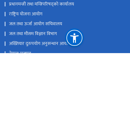
प्रधानमन्त्री तथा मन्त्रिपरिषद्को कार्यालय
राष्ट्रिय योजना आयोग
जल तथा ऊर्जा आयोग सचिवालय
जल तथा मौसम विज्ञान विभाग
अख्तियार दुरुपयोग अनुसन्धान आयोग
नेपाल राजपत्र
नेपाल सिँचाइ व्यवस्थापन सूचना प्रणाली
नेपाल सिँचाइ पूर्वाधार अनुगमन प्रणाली
राष्ट्रिय प्राकृतिक स्रोत तथा वित्त आयोग
जावलाखेल, ललितपुर।
dg_pasection@dwri.gov.np, administration@dwri.gov.np