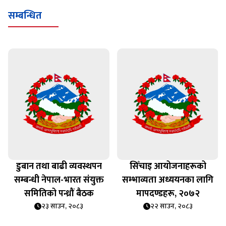
सम्बन्धित
डुबान तथा बाढी व्यवस्थपन
सिँचाइ आयोजनाहरूको
सम्बन्धी नेपाल-भारत संयुक्त
सम्भाव्यता अध्ययनका लागि
समितिको पन्ध्रौं बैठक
मापदण्डहरू, २०७२
२३ साउन, २०८३
२२ साउन, २०८३