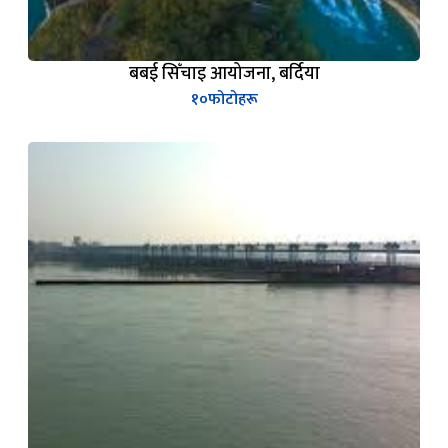
बबई सिँचाइ आयोजना, बर्दिया
१०
फोटोहरू