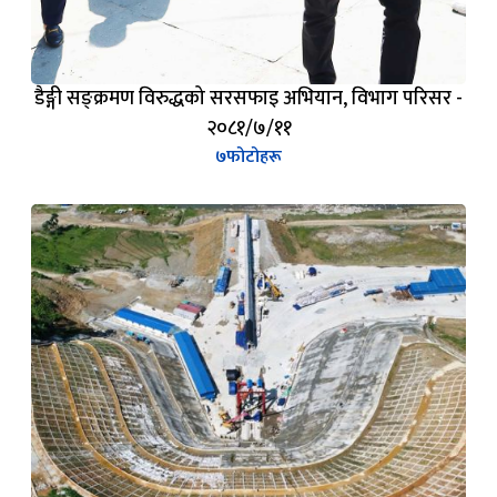
डैङ्गी सङ्क्रमण विरुद्धको सरसफाइ अभियान, विभाग परिसर -
२०८१/७/११
७
फोटोहरू