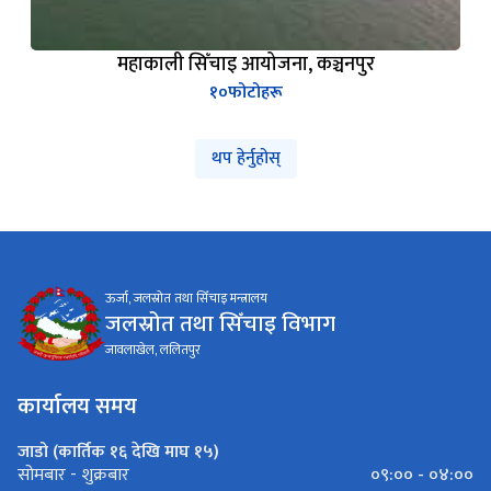
महाकाली सिँचाइ आयोजना, कञ्चनपुर
१०
फोटोहरू
थप हेर्नुहोस्
ऊर्जा, जलस्रोत तथा सिँचाइ मन्त्रालय
जलस्रोत तथा सिँचाइ विभाग
जावलाखेल, ललितपुर
कार्यालय समय
जाडो (कार्तिक १६ देखि माघ १५)
०९:०० - ०४:००
सोमबार - शुक्रबार