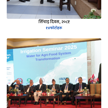
सिँचाइ दिवस, २०८१
१४
फोटोहरू