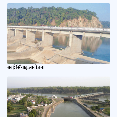
बबई सिँचाइ आयोजना