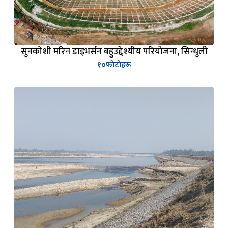
सुनकोशी मरिन डाइभर्सन बहुउद्देश्यीय परियोजना, सिन्धुली
१०
फोटोहरू