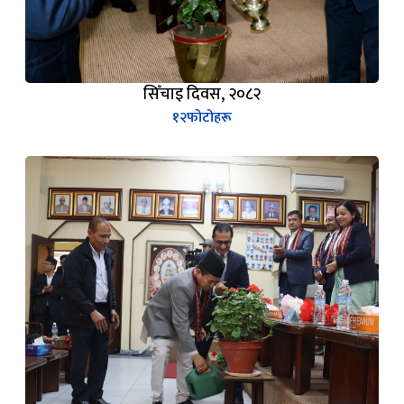
सिँचाइ दिवस, २०८२
१२
फोटोहरू