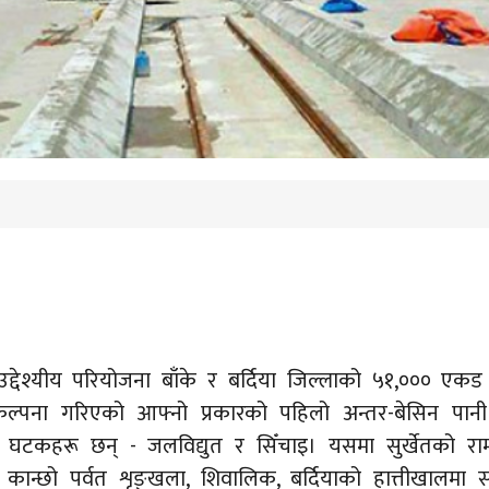
उद्देश्यीय परियोजना बाँके र बर्दिया जिल्लाको ५१,००० एकड
परिकल्पना गरिएको आफ्नो प्रकारको पहिलो अन्तर-बेसिन पानी
ई घटकहरू छन् - जलविद्युत र सिँचाइ। यसमा सुर्खेतको रा
्दा कान्छो पर्वत शृङ्खला, शिवालिक, बर्दियाको हात्तीखालमा