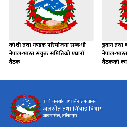
कोशी तथा गण्डक परियोजना सम्बन्धी
डुबान तथा ब
नेपाल-भारत संयुक्त समितिको एघारौं
नेपाल-भारत
बैठक
बैठकको कार
ऊर्जा, जलस्रोत तथा सिँचाइ मन्त्रालय
जलस्रोत तथा सिँचाइ विभाग
जावलाखेल, ललितपुर।