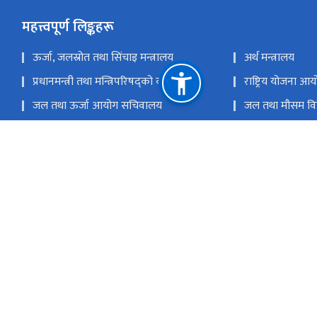
महत्त्वपूर्ण लिङ्कहरू
ऊर्जा, जलस्रोत तथा सिंचाइ मन्त्रालय
अर्थ मन्त्रालय
प्रधानमन्त्री तथा मन्त्रिपरिषद्को कार्यालय
राष्ट्रिय योजना आ
जल तथा ऊर्जा आयोग सचिवालय
जल तथा मौसम विज
अख्तियार दुरुपयोग अनुसन्धान आयोग
नेपाल राजपत्र
नेपाल सिँचाइ व्यवस्थापन सूचना प्रणाली
नेपाल सिँचाइ पूर्
राष्ट्रिय प्राकृतिक स्रोत तथा वित्त आयोग
जावलाखेल, ललितप